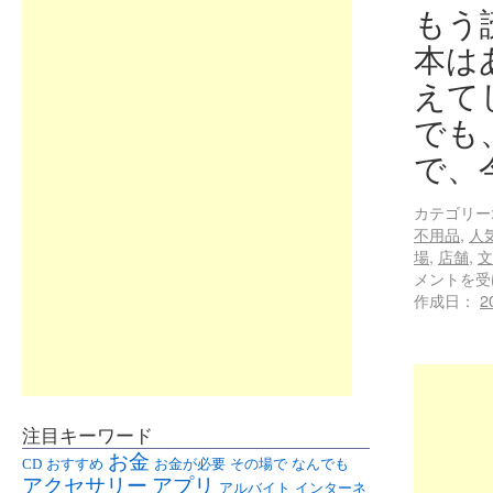
もう
本は
えて
でも
で、
カテゴリー
不用品
,
人
場
,
店舗
,
文
メントを受
作成日：
2
注目キーワード
お金
CD
おすすめ
お金が必要
その場で
なんでも
アクセサリー
アプリ
アルバイト
インターネ