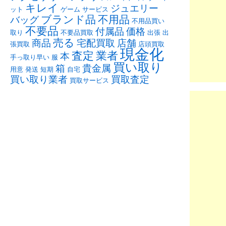
キレイ
ジュエリー
ット
ゲーム
サービス
ブランド品
不用品
バッグ
不用品買い
不要品
付属品
価格
取り
不要品買取
出張
出
売る
商品
宅配買取
店舗
張買取
店頭買取
現金化
査定
業者
本
手っ取り早い
服
買い取り
箱
貴金属
用意
発送
短期
自宅
買い取り業者
買取査定
買取サービス