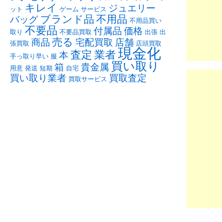
キレイ
ジュエリー
ット
ゲーム
サービス
ブランド品
不用品
バッグ
不用品買い
不要品
付属品
価格
取り
不要品買取
出張
出
売る
商品
宅配買取
店舗
張買取
店頭買取
現金化
査定
業者
本
手っ取り早い
服
買い取り
箱
貴金属
用意
発送
短期
自宅
買い取り業者
買取査定
買取サービス