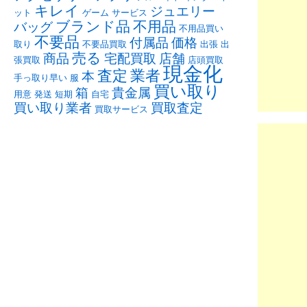
キレイ
ジュエリー
ット
ゲーム
サービス
ブランド品
不用品
バッグ
不用品買い
不要品
付属品
価格
取り
不要品買取
出張
出
売る
商品
宅配買取
店舗
張買取
店頭買取
現金化
査定
業者
本
手っ取り早い
服
買い取り
箱
貴金属
用意
発送
短期
自宅
買い取り業者
買取査定
買取サービス