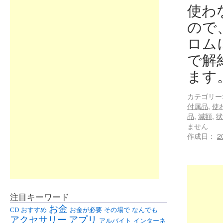
使わ
ので
ロム
で解
ます
カテゴリー
付属品
,
使
品
,
減額
,
状
ません
作成日：
2
注目キーワード
お金
CD
おすすめ
お金が必要
その場で
なんでも
アクセサリー
アプリ
アルバイト
インターネ