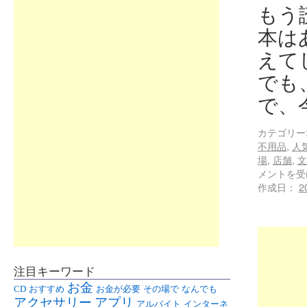
もう
本は
えて
でも
で、
カテゴリー
不用品
,
人
場
,
店舗
,
文
メントを受
作成日：
2
注目キーワード
お金
CD
おすすめ
お金が必要
その場で
なんでも
アクセサリー
アプリ
アルバイト
インターネ