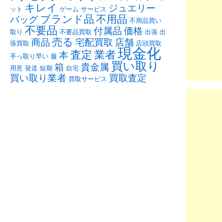
キレイ
ジュエリー
ット
ゲーム
サービス
ブランド品
不用品
バッグ
不用品買い
不要品
付属品
価格
取り
不要品買取
出張
出
売る
商品
宅配買取
店舗
張買取
店頭買取
現金化
査定
業者
本
手っ取り早い
服
買い取り
箱
貴金属
用意
発送
短期
自宅
買い取り業者
買取査定
買取サービス