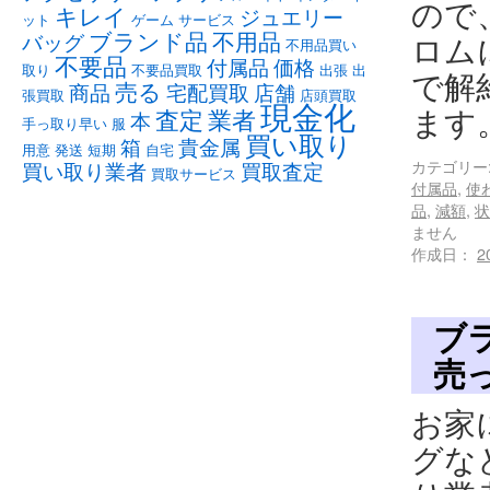
ので
キレイ
ジュエリー
ット
ゲーム
サービス
ブランド品
不用品
バッグ
ロム
不用品買い
不要品
付属品
価格
取り
不要品買取
出張
出
で解
売る
商品
宅配買取
店舗
張買取
店頭買取
現金化
ます
査定
業者
本
手っ取り早い
服
買い取り
箱
貴金属
用意
発送
短期
自宅
カテゴリー
買い取り業者
買取査定
買取サービス
付属品
,
使
品
,
減額
,
状
ません
作成日：
2
ブ
売
お家
グな