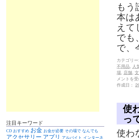
もう
本は
えて
でも
で、
カテゴリー
不用品
,
人
場
,
店舗
,
文
メントを受
作成日：
2
使
っ
注目キーワード
お金
使わ
CD
おすすめ
お金が必要
その場で
なんでも
アクセサリー
アプリ
アルバイト
インターネ