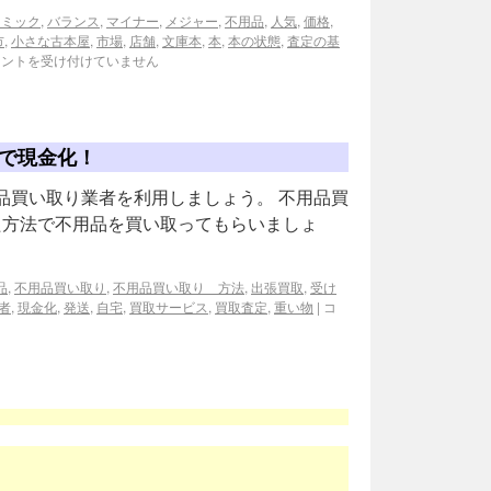
コミック
,
バランス
,
マイナー
,
メジャー
,
不用品
,
人気
,
価格
,
市
,
小さな古本屋
,
市場
,
店舗
,
文庫本
,
本
,
本の状態
,
査定の基
メントを受け付けていません
で現金化！
品買い取り業者を利用しましょう。 不用品買
た方法で不用品を買い取ってもらいましょ
品
,
不用品買い取り
,
不用品買い取り 方法
,
出張買取
,
受け
者
,
現金化
,
発送
,
自宅
,
買取サービス
,
買取査定
,
重い物
|
コ