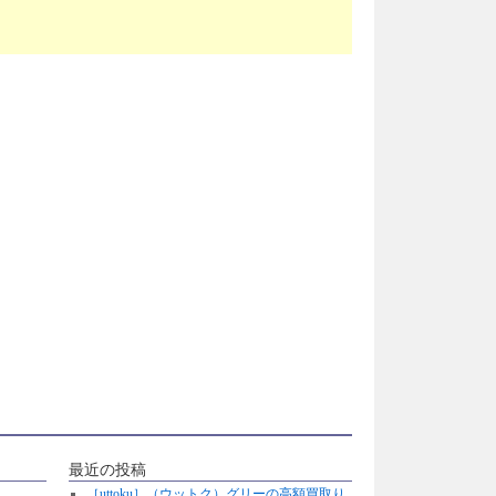
最近の投稿
［uttoku］（ウットク）グリーの高額買取り