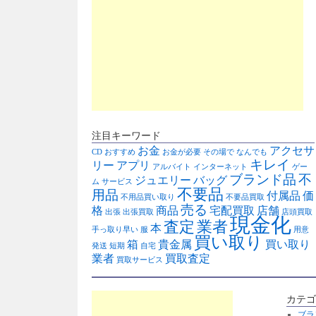
注目キーワード
お金
アクセサ
CD
おすすめ
お金が必要
その場で
なんでも
キレイ
リー
アプリ
アルバイト
インターネット
ゲー
ブランド品
不
ジュエリー
バッグ
ム
サービス
不要品
用品
付属品
価
不用品買い取り
不要品買取
売る
格
商品
宅配買取
店舗
出張
出張買取
店頭買取
現金化
査定
業者
本
手っ取り早い
服
用意
買い取り
箱
貴金属
買い取り
発送
短期
自宅
業者
買取査定
買取サービス
カテゴ
ブラ