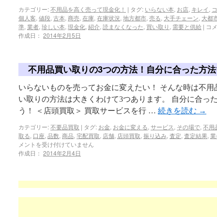
カテゴリー:
不用品を高く売って現金化！
|
タグ:
いらない本
,
お店
,
キレイ
,
個人客
,
値段
,
古本
,
商売
,
在庫
,
在庫状況
,
地方都市
,
売る
,
大手チェーン
,
大都
準
,
業者
,
珍しい本
,
現金化
,
紹介
,
読まなくなった
,
買い取り
,
需要と供給
|
コ
作成日：
2014年2月5日
不用品買い取りの3つの方法！自分に合った方法
いらないものを売ってお金に変えたい！ そんな時は不用
い取りの方法は大きくわけて3つあります。 自分に合っ
う！ ＜店頭買取＞ 買取サービスを行 …
続きを読む
→
カテゴリー:
不要品買取
|
タグ:
お金
,
お金に変える
,
サービス
,
その場で
,
不用
取る
,
口座
,
品数
,
商品
,
宅配買取
,
店舗
,
店頭買取
,
振り込み
,
査定
,
査定結果
,
業
メントを受け付けていません
作成日：
2014年2月4日