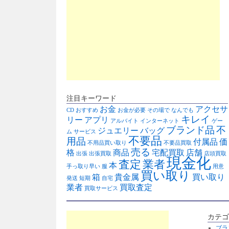
注目キーワード
お金
アクセサ
CD
おすすめ
お金が必要
その場で
なんでも
キレイ
リー
アプリ
アルバイト
インターネット
ゲー
ブランド品
不
ジュエリー
バッグ
ム
サービス
不要品
用品
付属品
価
不用品買い取り
不要品買取
売る
格
商品
宅配買取
店舗
出張
出張買取
店頭買取
現金化
査定
業者
本
手っ取り早い
服
用意
買い取り
箱
貴金属
買い取り
発送
短期
自宅
業者
買取査定
買取サービス
カテゴ
ブラ