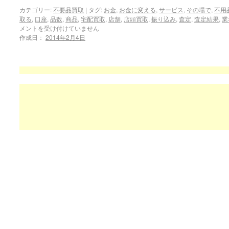
カテゴリー:
不要品買取
|
タグ:
お金
,
お金に変える
,
サービス
,
その場で
,
不用
取る
,
口座
,
品数
,
商品
,
宅配買取
,
店舗
,
店頭買取
,
振り込み
,
査定
,
査定結果
,
業
メントを受け付けていません
作成日：
2014年2月4日