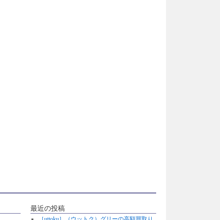
最近の投稿
［uttoku］（ウットク）グリーの高額買取り