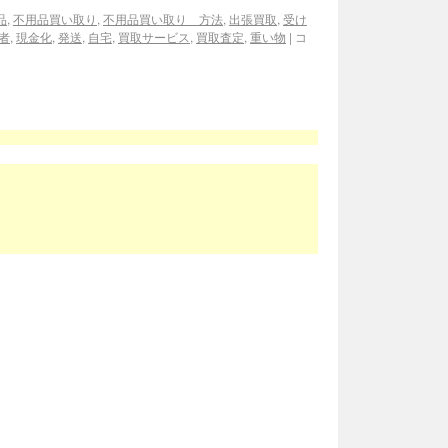
品
,
不用品買い取り
,
不用品買い取り 方法
,
出張買取
,
受け
者
,
現金化
,
発送
,
自宅
,
買取サービス
,
買取査定
,
重い物
|
コ