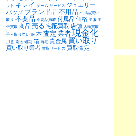
キレイ
ジュエリー
ット
ゲーム
サービス
ブランド品
不用品
バッグ
不用品買い
不要品
付属品
価格
取り
不要品買取
出張
出
売る
商品
宅配買取
店舗
張買取
店頭買取
現金化
査定
業者
本
手っ取り早い
服
買い取り
箱
貴金属
用意
発送
短期
自宅
買い取り業者
買取査定
買取サービス