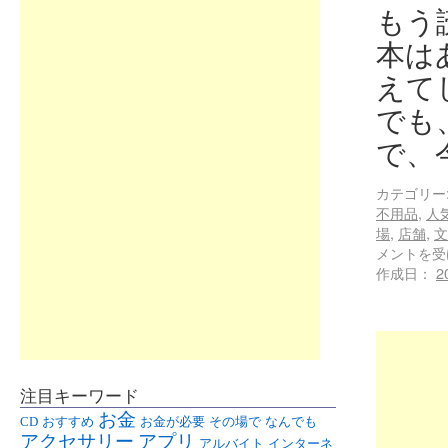
もう
本は
えて
でも
で、
カテゴリー
不用品
,
人
場
,
店舗
,
文
メントを受
作成日：
2
注目キーワード
お金
CD
おすすめ
お金が必要
その場で
なんでも
アクセサリー
アプリ
アルバイト
インターネ