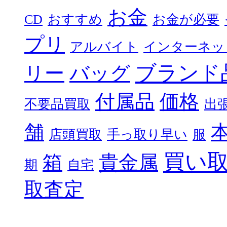
お金
CD
おすすめ
お金が必要
プリ
アルバイト
インターネッ
ブランド
リー
バッグ
付属品
価格
不要品買取
出
舗
店頭買取
手っ取り早い
服
買い
箱
貴金属
期
自宅
取査定