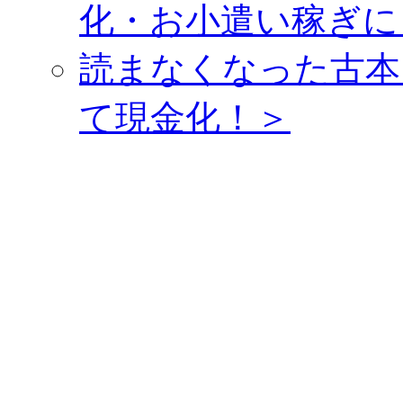
化・お小遣い稼ぎに
読まなくなった古本
て現金化！＞