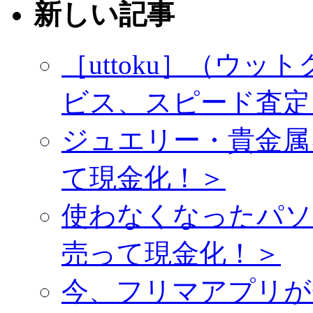
新しい記事
［uttoku］（ウ
ビス、スピード査定
ジュエリー・貴金属
て現金化！＞
使わなくなったパソ
売って現金化！＞
今、フリマアプリが