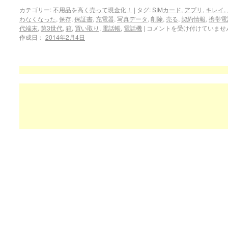
カテゴリー:
不用品を高く売って現金化！
|
タグ:
SIMカード
,
アプリ
,
キレイ
,
わなくなった
,
保存
,
保証書
,
充電器
,
写真データ
,
削除
,
売る
,
契約情報
,
携帯電
代端末
,
第3世代
,
箱
,
買い取り
,
電話帳
,
電話機
|
コメントを受け付けていませ
作成日：
2014年2月4日