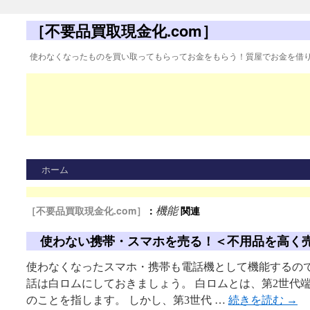
［不要品買取現金化.com］
使わなくなったものを買い取ってもらってお金をもらう！質屋でお金を借
ホーム
［不要品買取現金化.com］
：
関連
機能
使わない携帯・スマホを売る！＜不用品を高く
使わなくなったスマホ・携帯も電話機として機能するので
話は白ロムにしておきましょう。 白ロムとは、第2世代
のことを指します。 しかし、第3世代 …
続きを読む
→