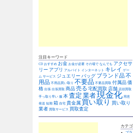
注目キーワード
お金
アクセサ
CD
おすすめ
お金が必要
その場で
なんでも
キレイ
リー
アプリ
アルバイト
インターネット
ゲー
ブランド品
不
ジュエリー
バッグ
ム
サービス
不要品
用品
付属品
価
不用品買い取り
不要品買取
売る
格
商品
宅配買取
店舗
出張
出張買取
店頭買取
現金化
査定
業者
本
手っ取り早い
服
用意
買い取り
箱
貴金属
買い取り
発送
短期
自宅
業者
買取査定
買取サービス
カテゴ
ブラ