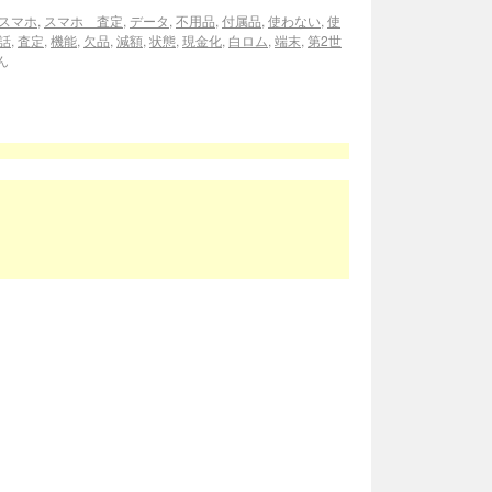
スマホ
,
スマホ 査定
,
データ
,
不用品
,
付属品
,
使わない
,
使
話
,
査定
,
機能
,
欠品
,
減額
,
状態
,
現金化
,
白ロム
,
端末
,
第2世
ん