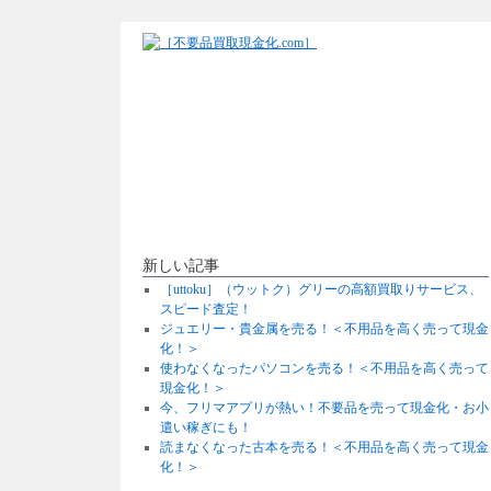
新しい記事
［uttoku］（ウットク）グリーの高額買取りサービス、
スピード査定！
ジュエリー・貴金属を売る！＜不用品を高く売って現金
化！＞
使わなくなったパソコンを売る！＜不用品を高く売って
現金化！＞
今、フリマアプリが熱い！不要品を売って現金化・お小
遣い稼ぎにも！
読まなくなった古本を売る！＜不用品を高く売って現金
化！＞