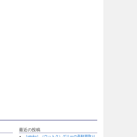
最近の投稿
［uttoku］（ウットク）グリーの高額買取り