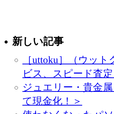
新しい記事
［uttoku］（ウ
ビス、スピード査定
ジュエリー・貴金属
て現金化！＞