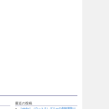
最近の投稿
［uttoku］（ウットク）グリーの高額買取り