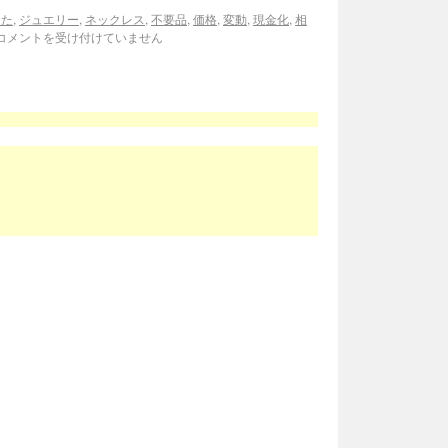
った
,
ジュエリー
,
ネックレス
,
不要品
,
価格
,
変動
,
現金化
,
相
コメントを受け付けていません