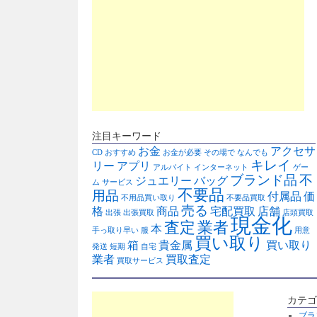
注目キーワード
お金
アクセサ
CD
おすすめ
お金が必要
その場で
なんでも
キレイ
リー
アプリ
アルバイト
インターネット
ゲー
ブランド品
不
ジュエリー
バッグ
ム
サービス
不要品
用品
付属品
価
不用品買い取り
不要品買取
売る
格
商品
宅配買取
店舗
出張
出張買取
店頭買取
現金化
査定
業者
本
手っ取り早い
服
用意
買い取り
箱
貴金属
買い取り
発送
短期
自宅
業者
買取査定
買取サービス
カテゴ
ブラ