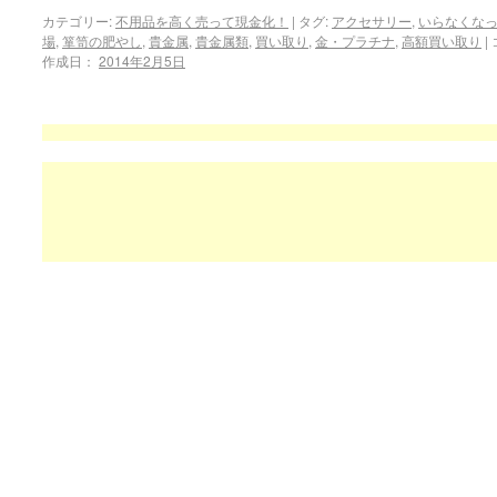
カテゴリー:
不用品を高く売って現金化！
|
タグ:
アクセサリー
,
いらなくな
場
,
箪笥の肥やし
,
貴金属
,
貴金属類
,
買い取り
,
金・プラチナ
,
高額買い取り
|
作成日：
2014年2月5日