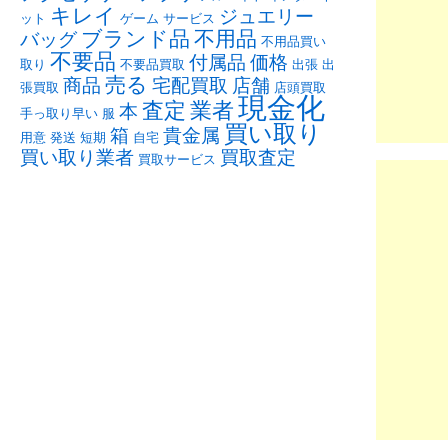
キレイ
ジュエリー
ット
ゲーム
サービス
ブランド品
不用品
バッグ
不用品買い
不要品
付属品
価格
取り
不要品買取
出張
出
売る
商品
宅配買取
店舗
張買取
店頭買取
現金化
査定
業者
本
手っ取り早い
服
買い取り
箱
貴金属
用意
発送
短期
自宅
買い取り業者
買取査定
買取サービス