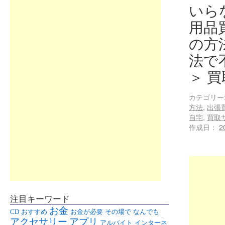
いら
用品
の方
法で
＞ 
カテゴリー
方法
,
出張
自宅
,
買取
作成日：
2
注目キーワード
お金
CD
おすすめ
お金が必要
その場で
なんでも
アクセサリー
アプリ
アルバイト
インターネ