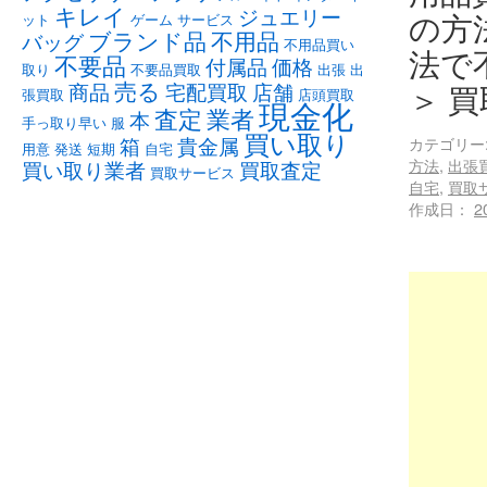
キレイ
ジュエリー
の方
ット
ゲーム
サービス
ブランド品
不用品
バッグ
不用品買い
法で
不要品
付属品
価格
取り
不要品買取
出張
出
売る
商品
宅配買取
店舗
＞ 
張買取
店頭買取
現金化
査定
業者
本
手っ取り早い
服
買い取り
カテゴリー
箱
貴金属
用意
発送
短期
自宅
方法
,
出張
買い取り業者
買取査定
買取サービス
自宅
,
買取
作成日：
2