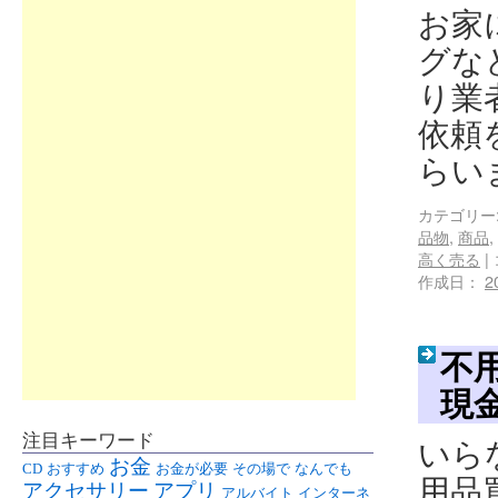
お家
グな
り業
依頼
らい
カテゴリー
品物
,
商品
,
高く売る
|
作成日：
2
不
現
注目キーワード
いら
お金
CD
おすすめ
お金が必要
その場で
なんでも
用品
アクセサリー
アプリ
アルバイト
インターネ